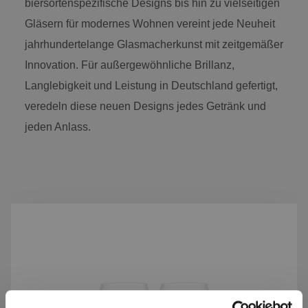
biersortenspezifische Designs bis hin zu vielseitigen
Gläsern für modernes Wohnen vereint jede Neuheit
jahrhundertelange Glasmacherkunst mit zeitgemäßer
Innovation. Für außergewöhnliche Brillanz,
Langlebigkeit und Leistung in Deutschland gefertigt,
veredeln diese neuen Designs jedes Getränk und
jeden Anlass.
Produktgalerie überspringen