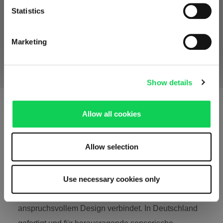
privacy policy
. You decide who uses your data and for
Statistics
what purposes. You can change and revoke your consent
Zum internationalen
Auf Niederlande
in the cookie declaration at any time.
Shop
bleiben
Marketing
Imprint
Show details
ELEGANZ UND LEICHTIGKEIT –
Allow all cookies
NEU DEFINIERT
SPIEGELAU Definition
Allow selection
Entdecken Sie SPIEGELAU Definition, eine
Use necessary cookies only
Kollektion, die außergewöhnliche Leichtigkeit mit
anspruchsvollem Design verbindet. In Deutschland