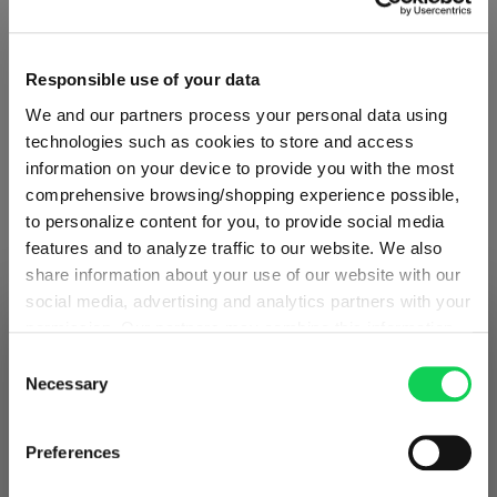
Responsible use of your data
We and our partners process your personal data using
technologies such as cookies to store and access
information on your device to provide you with the most
comprehensive browsing/shopping experience possible,
2ER-SET
to personalize content for you, to provide social media
features and to analyze traffic to our website. We also
SPIEGELAU Hi-Lite Coupette
share information about your use of our website with our
social media, advertising and analytics partners with your
Regulärer Preis:
51,50 €
VERSAND & REGION
permission. Our partners may combine this information
Sie sehen den Shop für Niederlande
Inkl. MwSt.
with other data that you have provided to them or that
Consent
1 Verpackungseinheit enthält 2 Stück.
Erkannt in
Vereinigte Staaten von Amerika
→
they have collected as part of your use of the services.
Necessary
Selection
Sie sehen
Niederlande
This may include the transfer of your data to the USA,
In den Warenkorb
which is not certified as having an adequate level of data
Preise, Lieferzeiten und Zölle in diesem Shop gelten für
Preferences
protection. This data may therefore be subject to access
Niederlande
. Möchten Sie zu Ihrem lokalen Shop
wechseln?
by US authorities. You can find more details in our
Produkt vergleichen