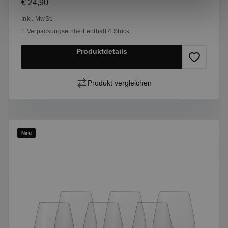
Regulärer Preis:
€ 24,90
Inkl. MwSt.
1 Verpackungseinheit enthält 4 Stück.
Produktdetails
Produkt vergleichen
Neu