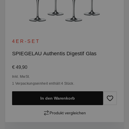
4ER-SET
SPIEGELAU Authentis Digestif Glas
Regulärer Preis:
€ 49,90
Inkl. MwSt.
1 Verpackungseinheit enthält 4 Stück.
In den Warenkorb
Produkt vergleichen