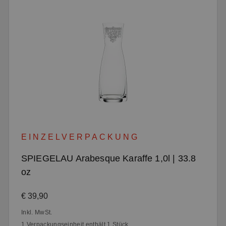
EINZELVERPACKUNG
SPIEGELAU Arabesque Karaffe 1,0l | 33.8
oz
Regulärer Preis:
€ 39,90
Inkl. MwSt.
1 Verpackungseinheit enthält 1 Stück.