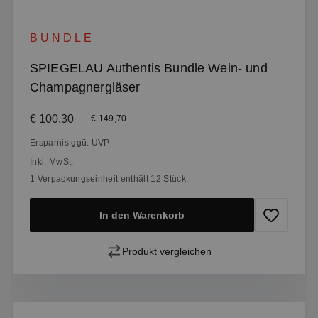
BUNDLE
SPIEGELAU Authentis Bundle Wein- und
Champagnergläser
Verkaufspreis:
€ 100,30
Regulärer Preis:
€ 149,70
Ersparnis ggü. UVP
Inkl. MwSt.
1 Verpackungseinheit enthält 12 Stück.
In den Warenkorb
Produkt vergleichen