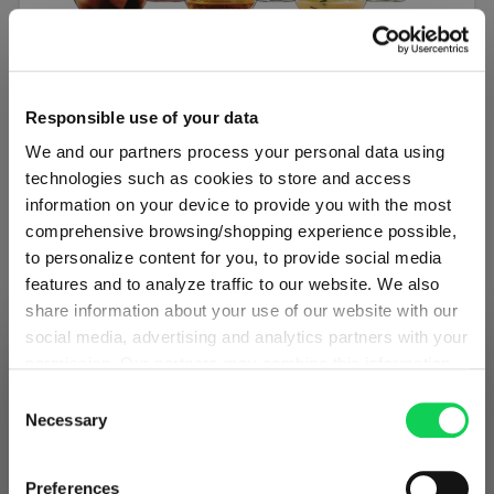
6ER SET
Responsible use of your data
SPIEGELAU Authentis Casual All Purpose
We and our partners process your personal data using
Tumbler
technologies such as cookies to store and access
information on your device to provide you with the most
Regulärer Preis:
€ 29,90
comprehensive browsing/shopping experience possible,
to personalize content for you, to provide social media
Inkl. MwSt.
features and to analyze traffic to our website. We also
1 Verpackungseinheit enthält 6 Stück.
share information about your use of our website with our
social media, advertising and analytics partners with your
In den Warenkorb
VERSAND & REGION
permission. Our partners may combine this information
Sie sehen den Shop für Österreich
with other data that you have provided to them or that
Consent
Produkt vergleichen
Erkannt in
Vereinigte Staaten von Amerika
→
they have collected as part of your use of the services.
Necessary
Selection
Sie sehen
Österreich
This may include the transfer of your data to the USA,
which is not certified as having an adequate level of data
Preise, Lieferzeiten und Zölle in diesem Shop gelten für
Preferences