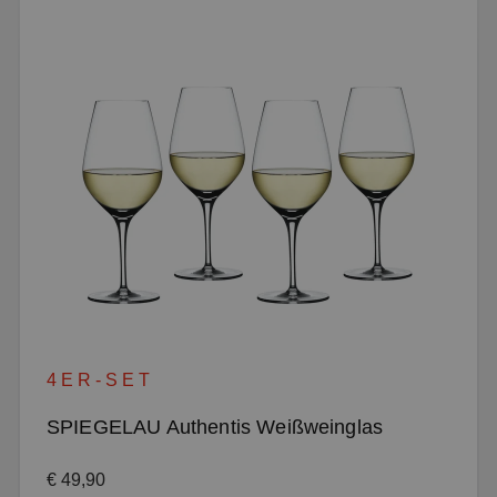
4ER-SET
SPIEGELAU Authentis Weißweinglas
Regulärer Preis:
€ 49,90