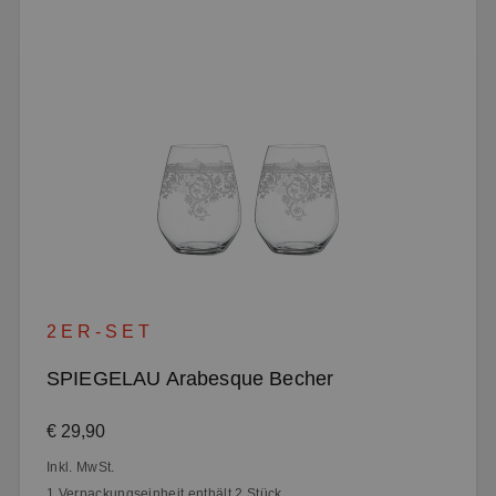
2ER-SET
SPIEGELAU Arabesque Becher
Regulärer Preis:
€ 29,90
Inkl. MwSt.
1 Verpackungseinheit enthält 2 Stück.