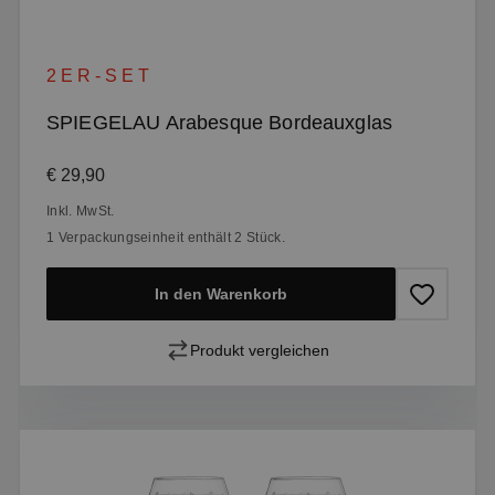
2ER-SET
SPIEGELAU Arabesque Bordeauxglas
Regulärer Preis:
€ 29,90
Inkl. MwSt.
1 Verpackungseinheit enthält 2 Stück.
In den Warenkorb
Produkt vergleichen