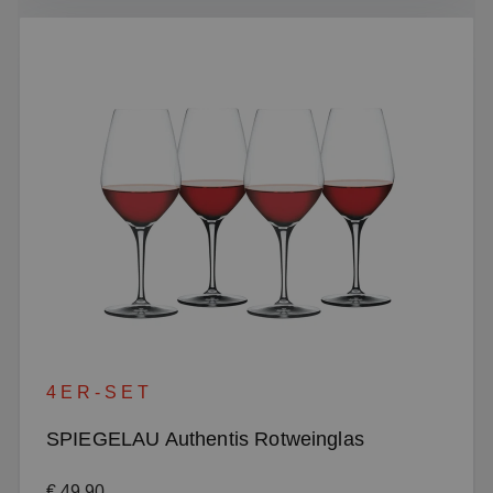
4ER-SET
SPIEGELAU Authentis Rotweinglas
Regulärer Preis:
€ 49,90