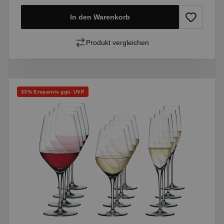
In den Warenkorb
Produkt vergleichen
Rabatt
33% Ersparnis ggü. UVP