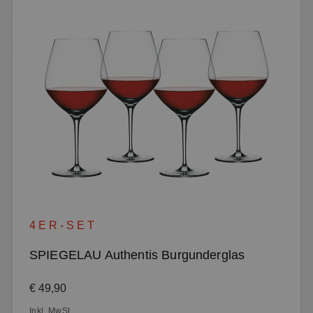
4ER-SET
SPIEGELAU Authentis Burgunderglas
Regulärer Preis:
€ 49,90
Inkl. MwSt.