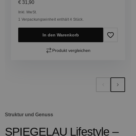
Regulärer Preis:
€ 31,90
Inkl. MwSt.
1 Verpackungseinheit enthält 4 Stück.
In den Warenkorb
Produkt vergleichen
Struktur und Genuss
SPIEGELAU Lifestyle –