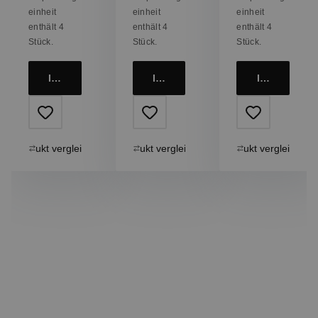
einheit
einheit
einheit
enthält 4
enthält 4
enthält 4
Stück.
Stück.
Stück.
In den Warenkorb
In den Warenkorb
In den Ware
Produkt vergleichen
Produkt vergleichen
Produkt vergleichen