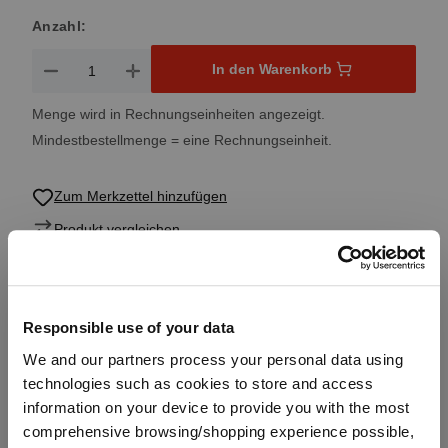
Anzahl:
Produkt Anzahl: Gib den gewünschten Wert ein oder benutze 
In den Warenkorb
Menge wird in Rechnungseinheiten angezeigt.
Mindestbestellmenge = eine Rechnungseinheit.
Zum Merkzettel hinzufügen
Produkt vergleichen
Produktdetails
Responsible use of your data
We and our partners process your personal data using
technologies such as cookies to store and access
Spezifikationen
information on your device to provide you with the most
comprehensive browsing/shopping experience possible,