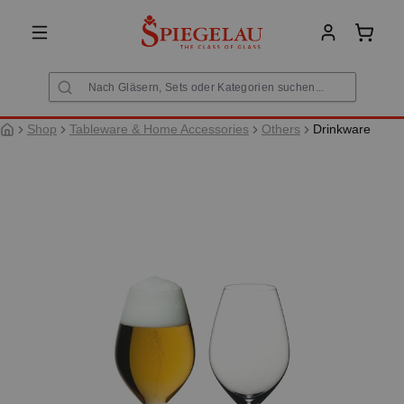
alt springen
Warenk
Shop
Tableware & Home Accessories
Others
Drinkware
Bildergalerie überspringen