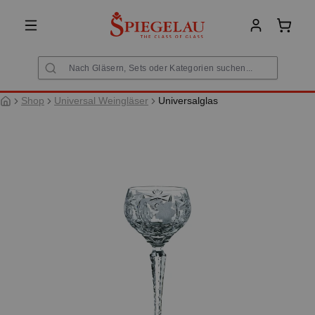
alt springen
Warenk
Shop
Universal Weingläser
Universalglas
Bildergalerie überspringen