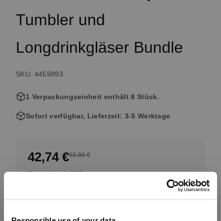
Tumbler und
Longdrinkgläser Bundle
SKU: 4459893
1 Verpackungseinheit enthält 8 Stück.
Sofort verfügbar, Lieferzeit: 3-5 Werktage
42,74 €
63,80 €
Ersparnis ggü. UVP
Inkl. MwSt., Kostenloser Versand ab 99,99 €
Responsible use of your data