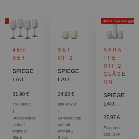
Rabatt
 UVP
45% Ersparnis ggü. 
4ER-
SET
KARA
SET
OF 2
FFE
MIT 2
SPIEGE
SPIEGE
GLÄSE
LAU
LAU
RN
Lifestyle
Lifestyle
:
ärer Preis:
0 €
Regulärer Preis:
Regulärer Preis:
31,90 €
24,90 €
SPIEGE
Weißwei
Becher -
LAU
nglas
Sun
Inkl. MwSt.
Inkl. MwSt.
Lifestyle
1
1
Verkaufspreis:
27,97 €
Regulä
50,85 
Verpackungs
Verpackungs
Wasserk
einheit
einheit
araffe
Ersparnis
enthält 4
enthält 2
ggü. UVP
mit
Stück.
Stück.