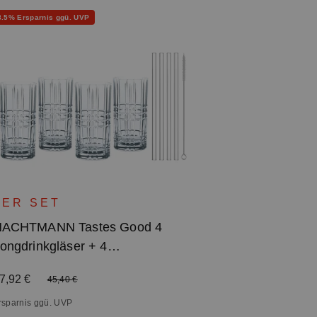
batt
8.5% Ersparnis ggü. UVP
4ER SET
ACHTMANN Tastes Good 4
ongdrinkgläser + 4
lastrinkhalme
erkaufspreis:
7,92 €
Regulärer Preis:
45,40 €
rsparnis ggü. UVP