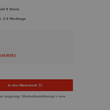
ält 8 Stück.
it: 3-5 Werktage
d ab 99,99 €
schten Wert ein oder benutze die Schaltflächen um die Anzahl z
In den Warenkorb
en angezeigt. Mindestbestellmenge = eine