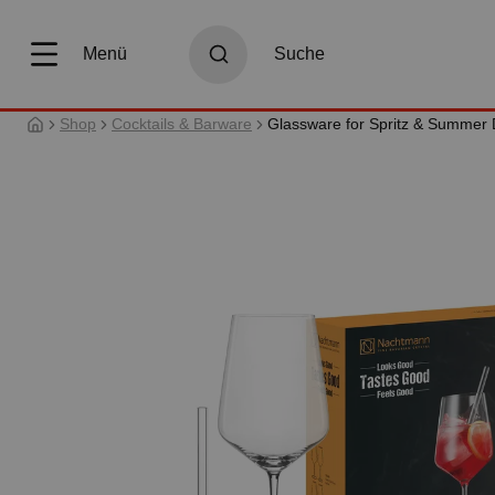
springen
Zur Hauptnavigation springen
Menü
Suche
Shop
Cocktails & Barware
Glassware for Spritz & Summer 
Bildergalerie überspringen