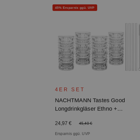
Rabatt
45% Ersparnis ggü. UVP
4ER SET
NACHTMANN Tastes Good
Longdrinkgläser Ethno +
Glastrinkhalme
Verkaufspreis:
24,97 €
Regulärer Preis:
45,40 €
Ersparnis ggü. UVP