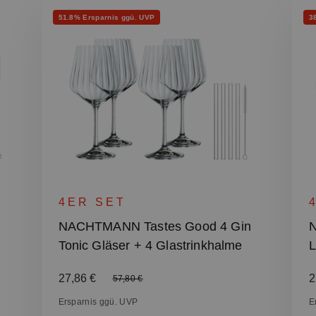
Rabatt
Ra
51.8% Ersparnis ggü. UVP
3
4ER SET
NACHTMANN Tastes Good 4 Gin
N
Tonic Gläser + 4 Glastrinkhalme
L
G
Verkaufspreis:
27,86 €
V
2
Regulärer Preis:
57,80 €
Ersparnis ggü. UVP
E