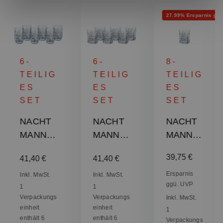
Rabatt
27.99% Ersparnis ggü
6-
6-
8-
TEILIG
TEILIG
TEILIG
ES
ES
ES
SET
SET
SET
NACHT
NACHT
NACHT
MANN
MANN
MANN
Palais
Palais
Palais
is:
Regulärer Preis:
Regulärer Preis:
Verkaufspreis:
39,75 €
Regulä
55,20 
41,40 €
41,40 €
Saftbech
Whisky
Tumbler
er
Tumbler
Set
Ersparnis
Inkl. MwSt.
Inkl. MwSt.
ggü. UVP
1
1
Verpackungs
Verpackungs
Inkl. MwSt.
einheit
einheit
1
enthält 6
enthält 6
Verpackungs