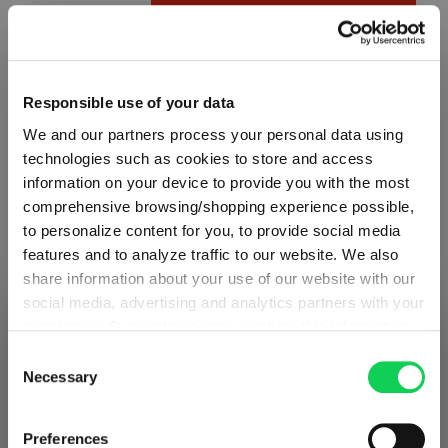
Produkt Anzahl: Gib den gewünschten Wert ein oder benutze 
In den Warenkorb
Menge wird in Rechnungseinheiten angezeigt.
Mindestbestellmenge = eine Rechnungseinheit.
Responsible use of your data
We and our partners process your personal data using
Zum Merkzettel hinzufügen
technologies such as cookies to store and access
Produkt vergleichen
information on your device to provide you with the most
comprehensive browsing/shopping experience possible,
to personalize content for you, to provide social media
features and to analyze traffic to our website. We also
Produktdetails
share information about your use of our website with our
social media, advertising and analytics partners with your
VERSAND & REGION
permission. Our partners may combine this information
Sie sehen den Shop für Deutschland
Spezifikationen
with other data that you have provided to them or that
Consent
Erkannt in
Vereinigte Staaten von Amerika
→
they have collected as part of your use of the services.
Necessary
Selection
Sie sehen
Deutschland
This may include the transfer of your data to the USA,
Glaspflege
which is not certified as having an adequate level of data
Preise, Lieferzeiten und Zölle in diesem Shop gelten für
Preferences
protection. This data may therefore be subject to access
Deutschland
. Möchten Sie zu Ihrem lokalen Shop